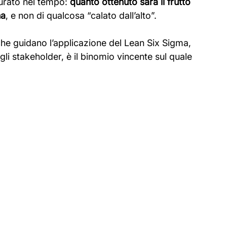
urato nel tempo: 
quanto ottenuto sarà il frutto 
na
, e non di qualcosa “calato dall’alto”. 
che guidano l’applicazione del Lean Six Sigma, 
li stakeholder, è il binomio vincente sul quale 