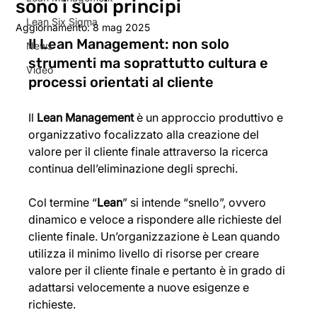
sono i suoi principi
Lean Six Sigma
Aggiornamento:
8 mag 2025
Il Lean Management: non solo 
News
strumenti ma soprattutto cultura e 
Video
processi orientati al cliente
Il 
Lean Management
 è un approccio produttivo e 
organizzativo focalizzato alla creazione del 
valore per il cliente finale attraverso la ricerca 
continua dell’eliminazione degli sprechi.
Col termine “
Lean
” si intende “snello”, ovvero 
dinamico e veloce a rispondere alle richieste del 
cliente finale. Un’organizzazione è Lean quando 
utilizza il minimo livello di risorse per creare 
valore per il cliente finale e pertanto è in grado di 
adattarsi velocemente a nuove esigenze e 
richieste. 